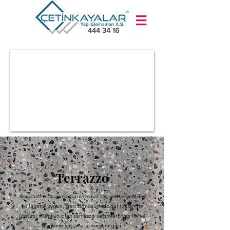
444 34 16
Terrazzo
Yeni düzen tasarımcıların doğal taş yerine yeniden
kullanıma uygun, geri dönüşüm doğal taşları ile
üretimi mümkün olan terrazzo seçimleri, yeşilin ve
doğanın yaşama armağanı gibi.