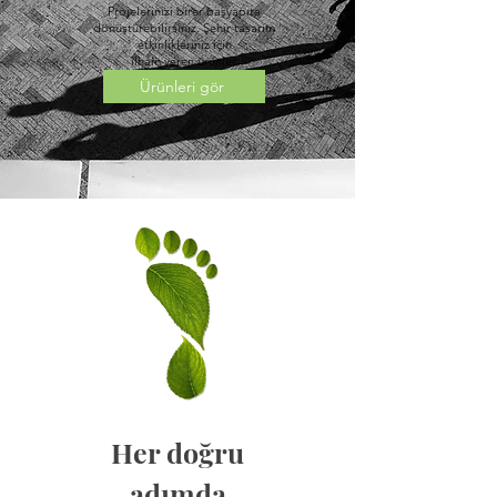
Projelerinizi birer başyapıta
dönüştürebilirsiniz. Şehir tasarım
etkinlikleriniz için
ilham veren ürünler.
Ürünleri gör
Her doğru
adımda